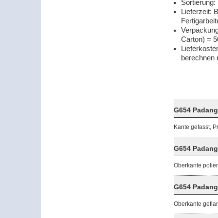
Sortierung:
Lieferzeit: 
Fertigarbei
Verpackungs
Carton) = 
Lieferkoste
berechnen 
G654 Padang 
Kante gefasst, P
G654 Padang 
Oberkante polier
G654 Padang
Oberkante gefla