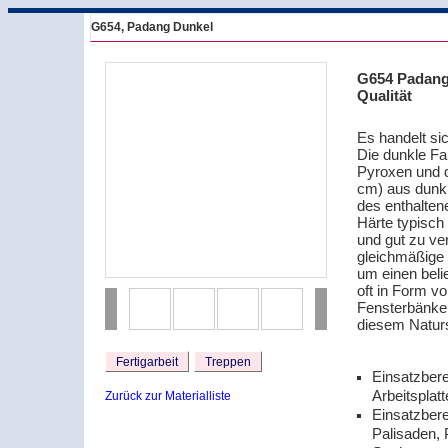
G654, Padang Dunkel
G654 Padang
Qualität
Es handelt sic
Die dunkle Fa
Pyroxen und d
cm) aus dunkl
des enthalten
Härte typisch 
und gut zu ve
gleichmäßige 
um einen beli
oft in Form v
Fensterbänke,
diesem Naturst
Fertigarbeit
Treppen
Einsatzbere
Arbeitsplatt
Zurück zur Materialliste
Einsatzbere
Palisaden, 