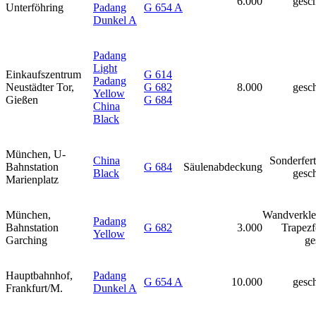
6.000
gesch
Unterföhring
Padang
G 654 A
Dunkel A
Padang
Light
Einkaufszentrum
G 614
Padang
Neustädter Tor,
G 682
8.000
gesch
Yellow
Gießen
G 684
China
Black
München, U-
China
Sonderfer
Bahnstation
G 684
Säulenabdeckung
Black
gesch
Marienplatz
München,
Wandverkle
Padang
Bahnstation
G 682
3.000
Trapez
Yellow
Garching
ge
Hauptbahnhof,
Padang
G 654 A
10.000
gesch
Frankfurt/M.
Dunkel A