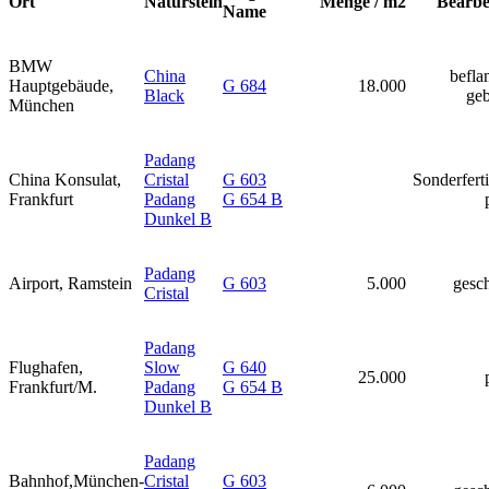
Ort
Naturstein
Menge / m2
Bearbe
Name
BMW
China
befla
Hauptgebäude,
G 684
18.000
Black
geb
München
Padang
China Konsulat,
Cristal
G 603
Sonderfert
Frankfurt
Padang
G 654 B
Dunkel B
Padang
Airport, Ramstein
G 603
5.000
gesch
Cristal
Padang
Flughafen,
Slow
G 640
25.000
Frankfurt/M.
Padang
G 654 B
Dunkel B
Padang
Bahnhof,München-
Cristal
G 603