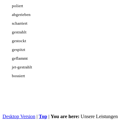
poliert
abgerieben
scharriert
gestrahlt
gestockt
gespitzt
geflammt
jet-gestrahlt
bossiert
Desktop Version
|
Top
|
You are here:
Unsere Leistungen